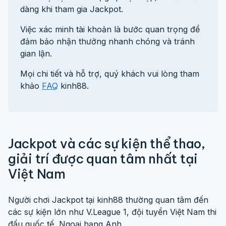
dàng khi tham gia Jackpot.
Việc xác minh tài khoản là bước quan trọng để
đảm bảo nhận thưởng nhanh chóng và tránh
gian lận.
Mọi chi tiết và hỗ trợ, quý khách vui lòng tham
khảo
FAQ
kinh88.
Jackpot và các sự kiện thể thao,
giải trí được quan tâm nhất tại
Việt Nam
Người chơi Jackpot tại kinh88 thường quan tâm đến
các sự kiện lớn như V.League 1, đội tuyển Việt Nam thi
đấu quốc tế, Ngoại hạng Anh,…