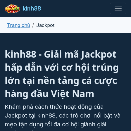
kinh88
Trang chủ
Jackpot
kinh88 - Giải mã Jackpot
hấp dẫn với cơ hội trúng
lớn tại nền tảng cá cược
hàng đầu Việt Nam
Khám phá cách thức hoạt động của
Jackpot tại kinh88, các trò chơi nổi bật và
mẹo tận dụng tối đa cơ hội giành giải