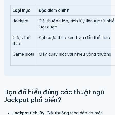
Loại mục
Đặc điểm chính
Jackpot
Giải thưởng lớn, tích lũy liên tục từ nhi
lượt cược
Cược thể
Đặt cược theo kèo trận đấu thể thao
thao
Game slots
Máy quay slot với nhiều vòng thưởng
Bạn đã hiểu đúng các thuật ngữ
Jackpot phổ biến?
Jackpot tích lũy
: Giải thưởng tăng dần do một