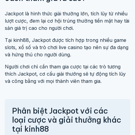
Jackpot là hình thức giải thưởng lớn, tích lũy từ nhiều
lượt cược, đem lại cơ hội trúng thưởng tiền mặt hay tài
sản giá trị cao cho người chơi.
Tại kinh88, Jackpot được tích hợp trong nhiều game
slots, xổ số và trò chơi live casino tạo nên sự đa dạng
và hứng thú cho người dùng.
Người chơi chỉ cần tham gia cược tại các trò tương
thích Jackpot, cơ cấu giải thưởng sẽ tự động tích lũy
và công bằng với mọi thành viên tham gia.
Phân biệt Jackpot với các
loại cược và giải thưởng khác
tại kinh88