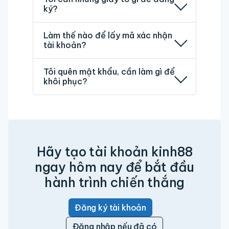
ký?
Làm thế nào để lấy mã xác nhận
tài khoản?
Tôi quên mật khẩu, cần làm gì để
khôi phục?
Hãy tạo tài khoản kinh88
ngay hôm nay để bắt đầu
hành trình chiến thắng
Đăng ký tài khoản
Đăng nhập nếu đã có