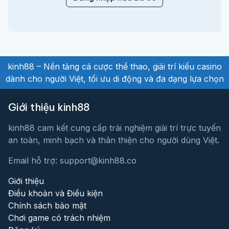
kinh88 – Nền tảng cá cược thể thao, giải trí kiểu casino
dành cho người Việt, tối ưu di động và đa dạng lựa chọn
Giới thiệu kinh88
kinh88 cam kết cung cấp trải nghiệm giải trí trực tuyến
an toàn, minh bạch và thân thiện cho người dùng Việt.
Email hỗ trợ:
support@kinh88.co
Giới thiệu
Điều khoản và Điều kiện
Chính sách bảo mật
Chơi game có trách nhiệm