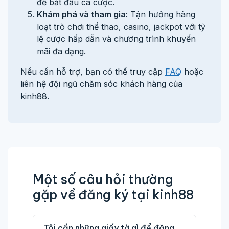
để bắt đầu cá cược.
Khám phá và tham gia:
Tận hưởng hàng
loạt trò chơi thể thao, casino, jackpot với tỷ
lệ cược hấp dẫn và chương trình khuyến
mãi đa dạng.
Nếu cần hỗ trợ, bạn có thể truy cập
FAQ
hoặc
liên hệ đội ngũ chăm sóc khách hàng của
kinh88.
Một số câu hỏi thường
gặp về đăng ký tại kinh88
Tôi cần những giấy tờ gì để đăng