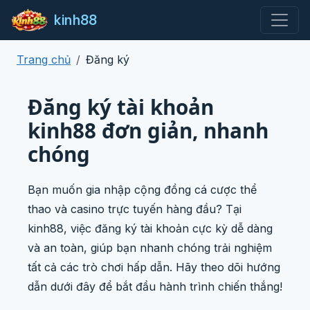
kinh88
Trang chủ
Đăng ký
Đăng ký tài khoản
kinh88 đơn giản, nhanh
chóng
Bạn muốn gia nhập cộng đồng cá cược thể
thao và casino trực tuyến hàng đầu? Tại
kinh88, việc đăng ký tài khoản cực kỳ dễ dàng
và an toàn, giúp bạn nhanh chóng trải nghiệm
tất cả các trò chơi hấp dẫn. Hãy theo dõi hướng
dẫn dưới đây để bắt đầu hành trình chiến thắng!